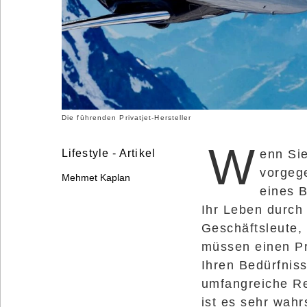
©
2025
Bontena
Brand
Network.
All
Rights
Reserved.
Use
of
this
Die führenden Privatjet-Hersteller
site
constitutes
acceptance
W
Lifestyle - Artikel
enn Si
of
our
vorgeg
Terms
Mehmet Kaplan
of
eines 
Use
and
Ihr Leben durch 
Privacy
Policy
.
Geschäftsleute, 
müssen einen Pri
Ihren Bedürfniss
umfangreiche Re
ist es sehr wahr