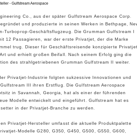
teller - Gulfstream Aerospace
gineering Co., aus der später Gulfstream Aerospace Corp.
egründet und produzierte in seinen Werken in Bethpage, Ne
win-Turboprop-Geschäftsflugzeug. Die Grumman Gulfstream I
mit 12 Passagieren, war der erste Privatjet, der die Marke
mmel trug. Dieser für Geschäftsreisende konzipierte Privatje
Art und erhielt großen Beifall. Nach seinem Erfolg ging die
tion des strahlgetriebenen Grumman Gulfstream II weiter.
der Privatjet-Industrie folgten sukzessive Innovationen und
 Gulfstream III ihren Erstflug. Die Gulfstream Aerospace
tsitz in Savannah, Georgia, hat als einer der führenden
 neue Modelle entwickelt und eingeführt. Gulfstream hat es
setter in der Privatjet-Branche zu werden.
en Privatjet-Hersteller umfasst die aktuelle Produktpalette
Privatjet-Modelle G280, G350, G450, G500, G550, G600,