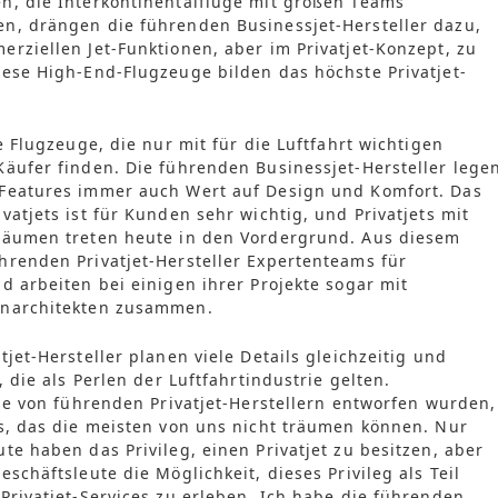
n, die Interkontinentalflüge mit großen Teams
n, drängen die führenden Businessjet-Hersteller dazu,
rziellen Jet-Funktionen, aber im Privatjet-Konzept, zu
ese High-End-Flugzeuge bilden das höchste Privatjet-
e Flugzeuge, die nur mit für die Luftfahrt wichtigen
äufer finden. Die führenden Businessjet-Hersteller lege
Features immer auch Wert auf Design und Komfort. Das
vatjets ist für Kunden sehr wichtig, und Privatjets mit
räumen treten heute in den Vordergrund. Aus diesem
hrenden Privatjet-Hersteller Expertenteams für
d arbeiten bei einigen ihrer Projekte sogar mit
enarchitekten zusammen.
tjet-Hersteller planen viele Details gleichzeitig und
, die als Perlen der Luftfahrtindustrie gelten.
lle von führenden Privatjet-Herstellern entworfen wurden,
s, das die meisten von uns nicht träumen können. Nur
te haben das Privileg, einen Privatjet zu besitzen, aber
schäftsleute die Möglichkeit, dieses Privileg als Teil
Privatjet-Services zu erleben. Ich habe die führenden