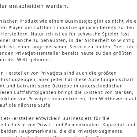
ller entscheiden werden.
ischen Produkt wie einem Businessjet gibt es nicht viele
ßten Player der Luftfahrtindustrie gehören bereits zu den
Herstellern. Natürlich ist es für schwache Spieler fast
einer Branche zu behaupten, in der Sicherheit so wichtig
lich ist, einen angemessenen Service zu bieten. Dies führ
enden Privatjet-Hersteller bereits heute zu den größten
en der Welt gehören.
n Hersteller von Privatjets sind auch die größten
ehrsflugzeugen, aber jeder hat diese Abteilungen scharf
t und betreibt seine Betriebe in unterschiedlichen
esen Luftfahrtgiganten bringt die Existenz von Marken,
oduktion von Privatjets konzentrieren, den Wettbewerb auf
auf die nächste Stufe.
tjet-Hersteller entwickeln Businessjets für die
Bedürfnisse von Privat- und Firmenkunden. Kapazität und
e beiden Hauptmerkmale, die die Privatjet-Segmente