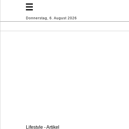
Donnerstag, 6. August 2026
Mode
Lifestyle
Sport
Haus
Dekoration
Industrie
Lifestyle - Artikel