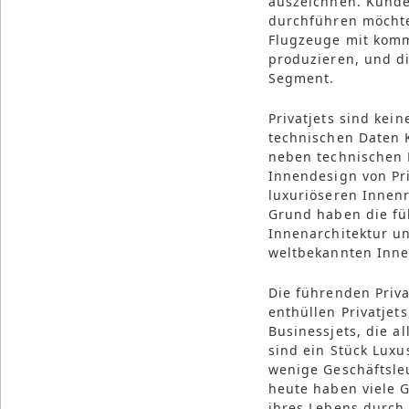
auszeichnen. Kunde
durchführen möchte
Flugzeuge mit komme
produzieren, und di
Segment.
Privatjets sind kein
technischen Daten K
neben technischen 
Innendesign von Pri
luxuriöseren Innen
Grund haben die fü
Innenarchitektur un
weltbekannten Inn
Die führenden Priva
enthüllen Privatjets
Businessjets, die a
sind ein Stück Luxu
wenige Geschäftsleu
heute haben viele Ge
ihres Lebens durch 