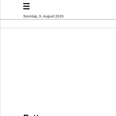
Sonntag, 9. August 2026
Mode
Lifestyle
Sport
Haus
Dekoration
Industrie