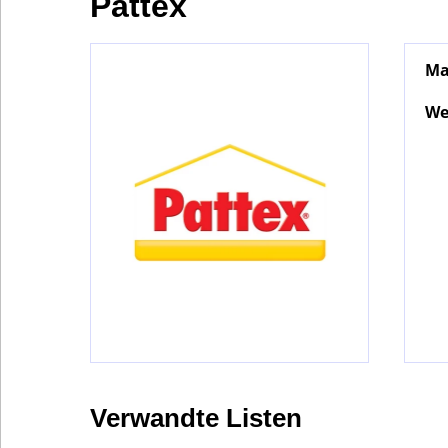
Pattex
Ma
Bontena
on
Social
We
Networks
Verwandte Listen