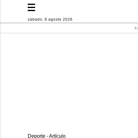
sábado, 8 agosto 2026
F
Fashion
Lifestyle
Deporte
Decoración
hogareña
Industria
Deporte - Artículo