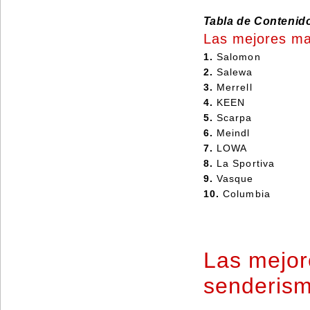
Tabla de Contenid
Las mejores ma
1.
Salomon
2.
Salewa
3.
Merrell
4.
KEEN
5.
Scarpa
6.
Meindl
7.
LOWA
8.
La Sportiva
9.
Vasque
10.
Columbia
Las mejor
senderis