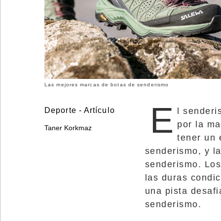
©
2025
Bontena
Brand
Network.
All
Rights
Reserved.
Use
of
this
Las mejores marcas de botas de senderismo
site
constitutes
acceptance
E
Deporte - Artículo
l sender
of
our
por la m
Terms
Taner Korkmaz
of
tener un 
Use
and
senderismo, y l
Privacy
Policy
.
senderismo. Los
las duras condic
una pista desafi
senderismo.