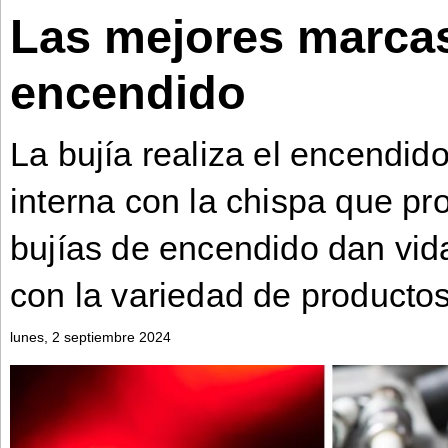
Las mejores marcas
Bontena
on
Social
Bontena
encendido
Networks
on
Social
Networks
La bujía realiza el encendid
interna con la chispa que p
bujías de encendido dan vida
con la variedad de productos
lunes, 2 septiembre 2024
©
2025