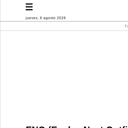
jueves, 6 agosto 2026
F
Fashion
Lifestyle
Deporte
Decoración
hogareña
Industria