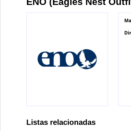
ENO (Eagles Nest Outfi
Ma
Bontena
on
Social
Di
Networks
Listas relacionadas