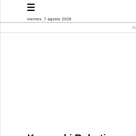
viernes, 7 agosto 2026
F
Fashion
Lifestyle
Deporte
Decoración
hogareña
Industria