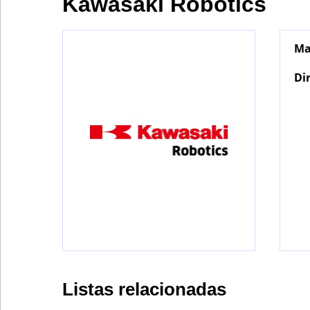
Kawasaki Robotics
Ma
Bontena
on
Social
Di
Networks
Listas relacionadas