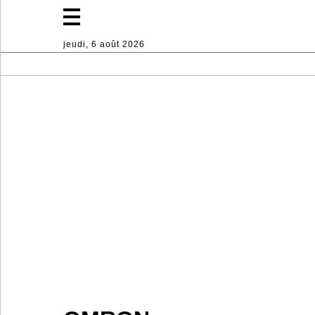
jeudi, 6 août 2026
Mode
Lifestyle
Sport
Décoration
d'intérieur
Industrie