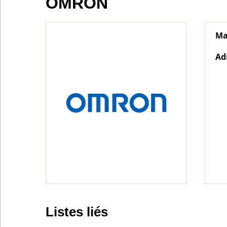
OMRON
Ma
Bontena
on
Social
Ad
Networks
Listes liés