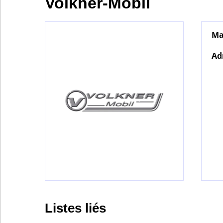
Volkner-Mobil
Ma
Bontena
on
Social
Ad
Networks
Listes liés