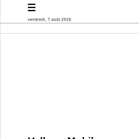
vendredi, 7 août 2026
Mode
Lifestyle
Sport
Décoration
d'intérieur
Industrie