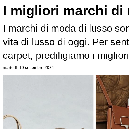
la
I migliori marchi d
casa
Industria
I marchi di moda di lusso son
Industria
vita di lusso di oggi. Per se
Bontena
on
Social
carpet, prediligiamo i miglio
Bontena
Networks
on
Social
Networks
martedì, 10 settembre 2024