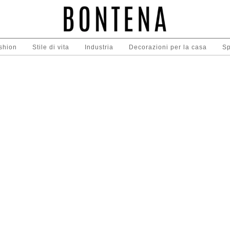
shion
Stile di vita
Industria
Decorazioni per la casa
Sp