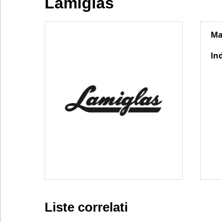
Lamiglas
la
casa
Ma
Industria
In
Bontena
on
Social
Networks
Liste correlati