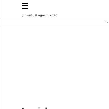
giovedì, 6 agosto 2026
Fa
Fashion
Stile
di
vita
Sport
Decorazioni
per