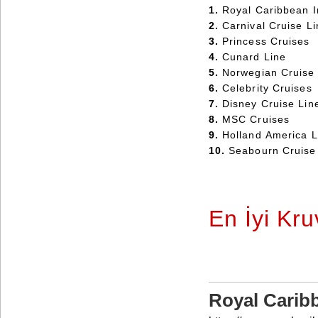
1.
Royal Caribbean I
2.
Carnival Cruise Li
3.
Princess Cruises
4.
Cunard Line
5.
Norwegian Cruise
6.
Celebrity Cruises
7.
Disney Cruise Lin
8.
MSC Cruises
9.
Holland America L
10.
Seabourn Cruise
En İyi Kru
Royal Caribb