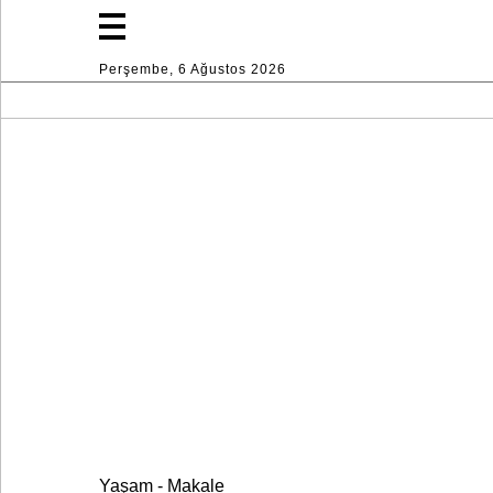
Perşembe, 6 Ağustos 2026
Moda
Yaşam
Spor
Ev
Dekorasyon
Endüstri
Yaşam - Makale