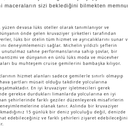
ni maceraların sizi beklediğini bilmekten memnu
, yüzen devasa lüks oteller olarak tanımlanıyor ve
Dünyanın önde gelen kruvaziyer şirketleri tarafından
yerler, lüks bir otelin tüm hizmet ve ayrıcalıklarını sunar 
zını deneyimlemenizi sağlar. Michelin yıldızlı şeflerin
ar, unutulmaz sahne performanslarına sahip şovlar, bir
antizmi ve dünyanın en ünlü lüks moda ve mücevher
aları bu muhteşem cruise gemilerini bambaşka kılıyor.
tlarının hizmet alanları sadece gemilerle sınırlı olmayıp
hava şartları müsait olduğu takdirde yolcularına
şatmaktadır. En iyi kruvaziyer işletmecileri gerek
nde gerekse durdukları limanlarda yolcularına en iyi
man şehirlerinde farklı geziler düzenleyerek misafirlerin
deneyimlemelerine olanak tanır. Aslında bir kruvaziyer
ıkmadığınız 15 günlük bir deniz yolculuğu değil, denizde
at edebileceğiniz ve farklı şehirleri ziyaret edebileceğin
r.