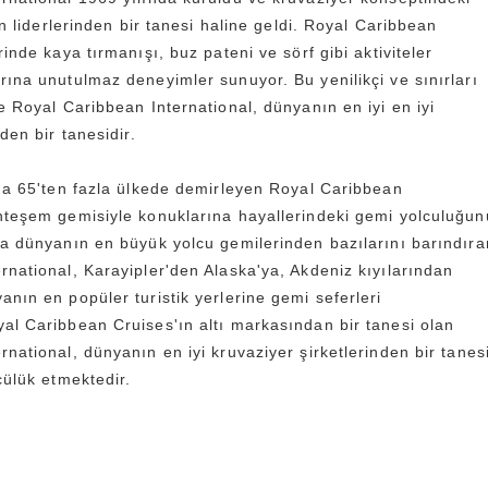
rün liderlerinden bir tanesi haline geldi. Royal Caribbean
rinde kaya tırmanışı, buz pateni ve sörf gibi aktiviteler
rına unutulmaz deneyimler sunuyor. Bu yenilikçi ve sınırları
e Royal Caribbean International, dünyanın en iyi en iyi
den bir tanesidir.
ada 65'ten fazla ülkede demirleyen Royal Caribbean
hteşem gemisiyle konuklarına hayallerindeki gemi yolculuğun
da dünyanın en büyük yolcu gemilerinden bazılarını barındıra
rnational, Karayipler'den Alaska'ya, Akdeniz kıyılarından
nın en popüler turistik yerlerine gemi seferleri
al Caribbean Cruises'ın altı markasından bir tanesi olan
national, dünyanın en iyi kruvaziyer şirketlerinden bir tanes
cülük etmektedir.