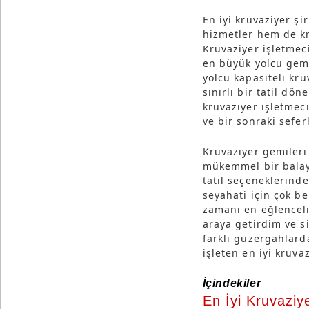
En iyi kruvaziyer ş
hizmetler hem de kr
Kruvaziyer işletmec
en büyük yolcu gemi
yolcu kapasiteli kr
sınırlı bir tatil dö
kruvaziyer işletmec
ve bir sonraki sefe
Kruvaziyer gemileri 
mükemmel bir balayı
tatil seçeneklerinde
seyahati için çok b
zamanı en eğlenceli 
araya getirdim ve si
farklı güzergahlard
işleten en iyi kruva
İçindekiler
En İyi Kruvaziye