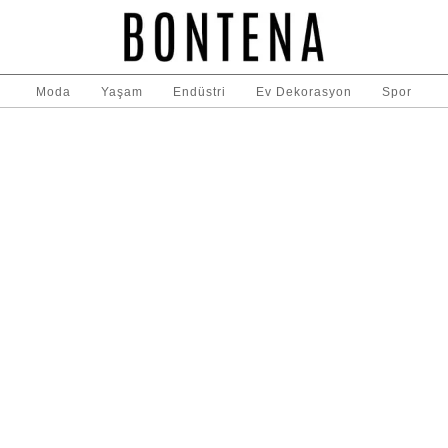
Moda
Yaşam
Endüstri
Ev Dekorasyon
Spor