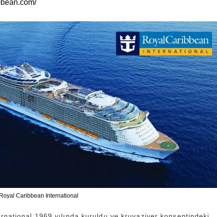
ibbean.com/
- Royal Caribbean International
rnational 1969 yılında kuruldu ve kruvaziyer konseptindeki