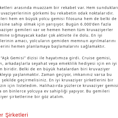
irketleri arasında muazzam bir rekabet var. Hem sunduklar
uvaziyerlerinin görkemi bu rekabetin odak noktalarıdır.
ileri hem en büyük yolcu gemisi filosuna hem de belki de
sine sahip olmak için yarışıyor. Bugün 6.000'den fazla
uvaziyer gemileri var ve hemen hemen tüm kruvaziyerler
nemine sığmayacak kadar çok aktivite ile dolu. En iyi
ilerinin amacı, yolcuların gemiden memnun ayrılmalarını
rlerini hemen planlamaya başlamalarını sağlamaktır.
“Aşk Gemisi” dizisi ile hayatımıza girdi. Cruise gemisi,
, arkadaşlarla seyahat veya emeklilik hediyesi için en iyi
n biridir. Belki de en büyük hatalardan biri kruvaziyer
ekleyip yaşlanmaktır. Zaman geçiyor, imkanınız varsa bu
şekilde geçirmelisiniz. En iyi kruvaziyer şirketlerini bir
zin için listeledim. Halihazırda yüzlerce kruvaziyer gemis
a on binlerce yolcuya ev sahipliği yapıyor. Bu gemileri
ziyer şirketlerine bir göz atalım.
r Şirketleri