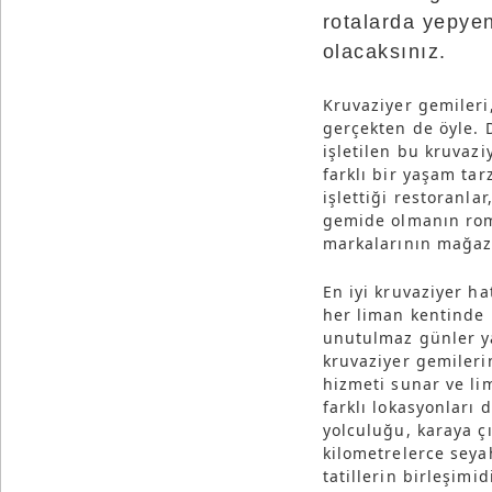
rotalarda yepye
olacaksınız.
Kruvaziyer gemileri
gerçekten de öyle. 
işletilen bu kruvazi
farklı bir yaşam tar
işlettiği restoranl
gemide olmanın rom
markalarının mağaz
En iyi kruvaziyer ha
her liman kentinde 
unutulmaz günler ya
kruvaziyer gemileri
hizmeti sunar ve li
farklı lokasyonları 
yolculuğu, karaya ç
kilometrelerce seyah
tatillerin birleşimidi