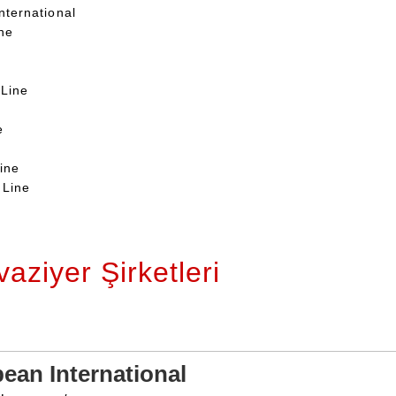
nternational
ne
 Line
e
ine
 Line
vaziyer Şirketleri
ean International