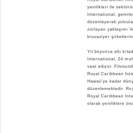
yenilikleri ile sektö
International, gemile
düzenleyerek yolcula
zorlayan yaklaşımı il
kruvaziyer şirketlerin
Yıl boyunca altı kıt
International, 24 mu
vaat ediyor. Filosun
Royal Caribbean Inte
Hawaii'ye kadar dünya
düzenlemektedir. Roy
Royal Caribbean Inter
olarak yeniliklere ön