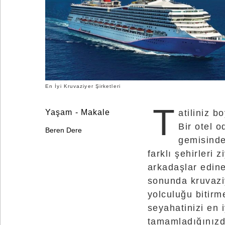
©
2025
Bontena
Brand
Network.
All
Rights
Reserved.
Use
of
this
En İyi Kruvaziyer Şirketleri
site
constitutes
acceptance
T
Yaşam - Makale
atiliniz b
of
our
Bir otel 
Terms
Beren Dere
of
gemisinde
Use
and
farklı şehirleri z
Privacy
Policy
.
arkadaşlar edineb
sonunda kruvazi
yolculuğu bitirm
seyahatinizi en i
tamamladığınızda