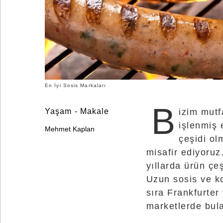
©
2025
Bontena
Brand
Network.
All
Rights
Reserved.
Use
of
this
En İyi Sosis Markaları
site
constitutes
acceptance
B
Yaşam - Makale
izim mut
of
our
işlenmiş 
Terms
Mehmet Kaplan
of
çeşidi ol
Use
and
misafir ediyoruz
Privacy
Policy
.
yıllarda ürün çeş
Uzun sosis ve ko
sıra Frankfurter 
marketlerde bula