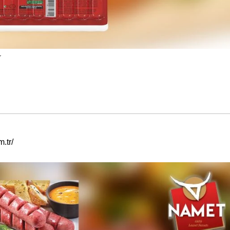
r
.tr/