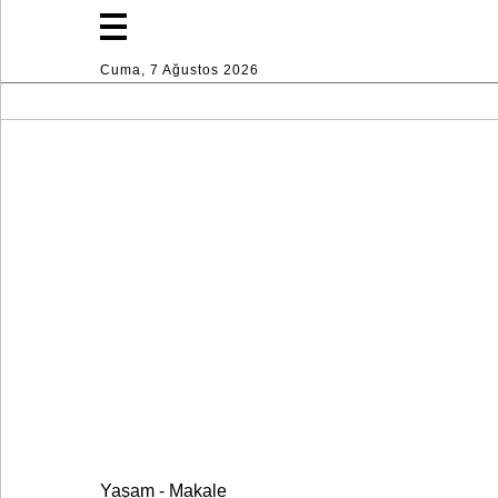
Cuma, 7 Ağustos 2026
Moda
Yaşam
Spor
Ev
Dekorasyon
Endüstri
Yaşam - Makale