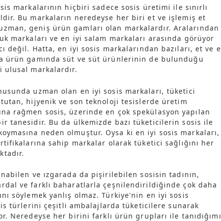
osis markalarının hiçbiri sadece sosis üretimi ile sınırlı
ldir. Bu markaların neredeyse her biri et ve işlemiş et
uzman, geniş ürün gamları olan markalardır. Aralarından
ucuk markaları ve en iyi salam markaları arasında görüyor
cı değil. Hatta, en iyi sosis markalarından bazıları, et ve e
ra ürün gamında süt ve süt ürünlerinin de bulunduğu
i ulusal markalardır.
onusunda uzman olan en iyi sosis markaları, tüketici
tutan, hijyenik ve son teknoloji tesislerde üretim
una rağmen sosis, üzerinde en çok spekülasyon yapılan
r tanesidir. Bu da ülkemizde bazı tüketicilerin sosis ile
koymasına neden olmuştur. Oysa ki en iyi sosis markaları,
rtifikalarına sahip markalar olarak tüketici sağlığını her
ktadır.
anabilen ve ızgarada da pişirilebilen sosisin tadının,
rdal ve farklı baharatlarla çeşnilendirildiğinde çok daha
ını söylemek yanlış olmaz. Türkiye'nin en iyi sosis
sis türlerini çeşitli ambalajlarda tüketicilere sunarak
or. Neredeyse her birini farklı ürün grupları ile tanıdığım