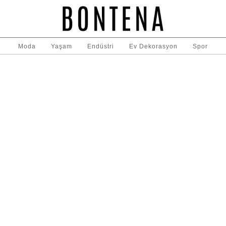
Moda
Yaşam
Endüstri
Ev Dekorasyon
Spor