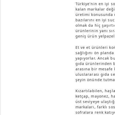
Türkiye'nin en iyi s
kalan markalar deği
üretimi konusunda 
bazılarını en iyi s
olmak da hiç şaşırtı
ürünlerinin yanı sı
geniş ürün yelpazel
Et ve et ürünleri k
sağlığını ön planda 
yapıyorlar. Ancak b
gıda ürünlerinden bi
arasına bir mesafe 
uluslararası gıda se
şeyin önünde tutma
Kızartılabilen, haşl
ketçap, mayonez, ha
üst seviyeye ulaştığ
markaları, farklı so
sofralara renk katıy