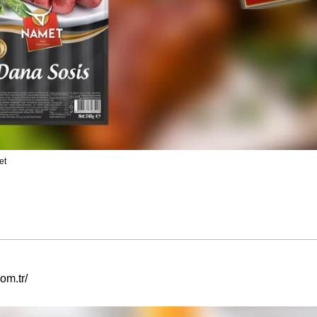
et
om.tr/