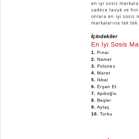
en iyi sosis markal
sadece tavuk ve hin
onlara en iyi sosis 
markalarına tek tek
İçindekiler
En İyi Sosis Ma
1.
Pınar
2.
Namet
3.
Polonez
4.
Maret
5.
İkbal
6.
Erşan Et
7.
Apikoğlu
8.
Beşler
9.
Aytaç
10.
Torku