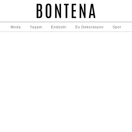
Moda
Yaşam
Endüstri
Ev Dekorasyon
Spor