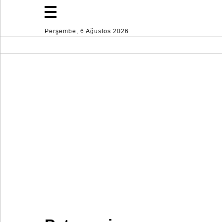
Perşembe, 6 Ağustos 2026
Moda
Yaşam
Spor
Ev
Dekorasyon
Endüstri