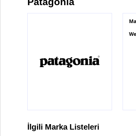
Patagonia
Ma
Bontena
on
Social
We
Networks
İlgili Marka Listeleri