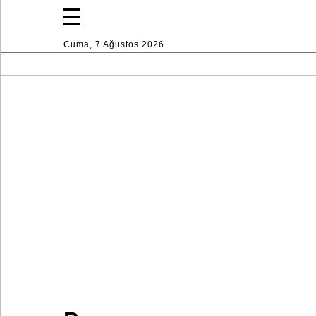
Cuma, 7 Ağustos 2026
Moda
Yaşam
Spor
Ev
Dekorasyon
Endüstri