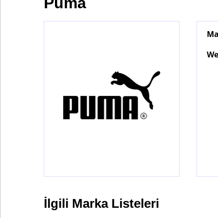
Puma
Ma
Bontena
on
Social
We
Networks
İlgili Marka Listeleri