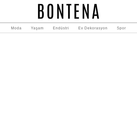
Moda
Yaşam
Endüstri
Ev Dekorasyon
Spor